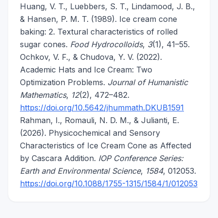
Huang, V. T., Luebbers, S. T., Lindamood, J. B.,
& Hansen, P. M. T. (1989). Ice cream cone
baking: 2. Textural characteristics of rolled
sugar cones.
Food Hydrocolloids
,
3
(1), 41–55.
Ochkov, V. F., & Chudova, Y. V. (2022).
Academic Hats and Ice Cream: Two
Optimization Problems.
Journal of Humanistic
Mathematics
,
12
(2), 472–482.
https://doi.org/10.5642/jhummath.DKUB1591
Rahman, I., Romauli, N. D. M., & Julianti, E.
(2026). Physicochemical and Sensory
Characteristics of Ice Cream Cone as Affected
by Cascara Addition.
IOP Conference Series:
Earth and Environmental Science
,
1584
, 012053.
https://doi.org/10.1088/1755-1315/1584/1/012053