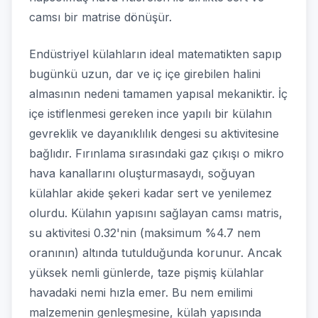
camsı bir matrise dönüşür.
Endüstriyel külahların ideal matematikten sapıp
bugünkü uzun, dar ve iç içe girebilen halini
almasının nedeni tamamen yapısal mekaniktir. İç
içe istiflenmesi gereken ince yapılı bir külahın
gevreklik ve dayanıklılık dengesi su aktivitesine
bağlıdır. Fırınlama sırasındaki gaz çıkışı o mikro
hava kanallarını oluşturmasaydı, soğuyan
külahlar akide şekeri kadar sert ve yenilemez
olurdu. Külahın yapısını sağlayan camsı matris,
su aktivitesi 0.32'nin (maksimum %4.7 nem
oranının) altında tutulduğunda korunur. Ancak
yüksek nemli günlerde, taze pişmiş külahlar
havadaki nemi hızla emer. Bu nem emilimi
malzemenin genleşmesine, külah yapısında