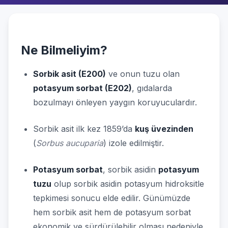
Ne Bilmeliyim?
Sorbik asit (E200)
ve onun tuzu olan
potasyum sorbat (E202)
, gıdalarda
bozulmayı önleyen yaygın koruyuculardır.
Sorbik asit ilk kez 1859’da
kuş üvezinden
(
Sorbus aucuparia
) izole edilmiştir.
Potasyum sorbat
, sorbik asidin
potasyum
tuzu
olup sorbik asidin potasyum hidroksitle
tepkimesi sonucu elde edilir. Günümüzde
hem sorbik asit hem de potasyum sorbat
ekonomik ve sürdürülebilir olması nedeniyle