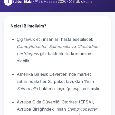
Editor Ekibi
•
28 Haziran 2026
•
3
dk okuma
E
Neleri Bilmeliyim?
Çiğ tavuk eti, insanları hasta edebilecek
Campylobacter
,
Salmonella
ve
Clostridium
perfringens
gibi bakterilerle kontamine
olabilir.
Amerika Birleşik Devletleri'nde market
raflarındaki her 25 paket tavuktan 1'inin
Salmonella
bakterisi taşıdığı tespit edilmiştir.
Avrupa Gıda Güvenliği Otoritesi (EFSA),
Avrupa Birliği'ndeki insan
Campylobacter